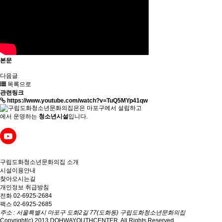
본문
다음글
목록으로
관련링크
https://www.youtube.com/watch?v=TuQ5MYp41qw
은
마포구에서 설립하고
에서 운영하는
청소년시설
입니다.
구립도화청소년문화의집
소개
시설이용안내
찾아오시는길
개인정보 취급방침
전화 02-6925-2684
팩스 02-6925-2685
주소 : 서울특별시 마포구 도화2길 77(도화동) 구립도화청소년문화의집
Copyright(c) 2013 DOHWAYOUTHCENTER. All Rights Reserved.