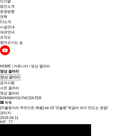
인사말
법인소개
운영방향
연혁
CI소개
시설안내
대관안내
조직도
찾아오시는 길
HOME / 커뮤니티 / 영상 갤러리
영상 갤러리
영상 갤러리
공지사항
사진 갤러리
영상 갤러리
DOHWAYOUTHCENTER
목록
[자율동아리 무엇이든 해봄] ep.10 '맛슐랭' 떡갈비 파이 만드는 방법!
관리자
2026.04.11
HIT :
77