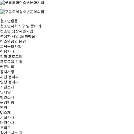
청소년활동
청소년자치기구 및 동아리
청소년 성장지원사업
특성화 사업 (문화예술)
청소년공간 운영
교육문화사업
이용안내
강좌 프로그램
프로그램 신청
커뮤니티
공지사항
사진 갤러리
영상 갤러리
기관소개
인사말
법인소개
운영방향
연혁
CI소개
시설안내
대관안내
조직도
찾아오시는 길