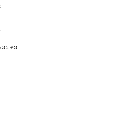
정
정
원장상 수상