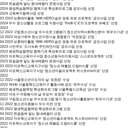
2024 한걸음에 닿는 동네배움터 운영사업 선정
2024 평생학습협력망 협력기관 특성화프로그램 공모사업 선정
2024 교육복지협력사업 선정
03
2024 보훈테마활동 ‘With HERO:숨은 영웅 위로 프로젝트’ 공모사업 선정
2024 우수 청소년활동 프로그램 지원사업 ‘Youth C.E.O 프로젝트 유쎄오’ 선정
2023
12
2023 구립청소년시설 우수프로그램평가 청소년지역사회혁신분야 ‘최우수기관’ 
10
2023 여성가족부 청소년수련시설 종합평가 ‘적정등급’ 선정
04
2023 보훈테마활동 ‘With HERO:숨은 영웅 위로 프로젝트’ 공모사업 선정
2023 시민주도 ‘도시녹화 주민제안사업’ 공모사업 선정
2023 평생학습협력망 협력기관 특성화프로그램 공모사업 선정
2023 마포혁신교육지구사업 청소년동아리지원사업 ‘스스로프로젝트’ 선정
2023 한걸음에 닿는 동네배움터 운영사업 선정
03
2023 마포혁신교육지구사업 ‘청소년 레벨업 드림in스쿨’ 선정
2023 마포혁신교육지구사업 ‘청소년마을프로젝트 히스토리in마포’ 선정
2022
12
2022 서울청소년지도자의 날 ‘표창장’ 수상
2022 제4회 서울형혁신교육지구 활동사례 공모 ‘최우수상’ 수상
2022 평생학습협력망 특성화프로그램 서울특별시교육감 ‘감사장’ 수상
2022 마포구 자원봉사의 날 유공자 ‘표창장’ 수상
2022 구립청소년시설 우수프로그램 평가 청소년역사활동분야 ‘최우수기관’ 선정
11
2022 청소년자원봉사 우수 터전 선정
05
2022 평생학습협력망 특성화프로그램 선정
04
2022 한걸음에 닿는 동네배움터 선정
03
2022 마포혁신교육지구 ‘청소년마을프로젝트 히스토리in마포’ 선정
2022 마포혁신교육지구 ‘청소년 레벨업 드림in스쿨’ 선정