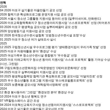
연혁
2026
04
2026 마포구 살기좋은 마을만들기 공모 선정
2026 협력기관 특성화프로그램 운영지원 사업 공모 선정
2026 서울시 청소년 그룹활동 지원사업 동아리 선정 (일루미네이트, 만화랜드)
2026 마포교육협력특화지구 청소년동아리지원사업 ‘스스로프로젝트’ 선정 (히어로즈
03
2026 마포구 평생학습 공모사업 실뿌리배움터 공모 선정
2026 양성평등기금 지원사업 공모 선정
02
2026 한국청소년수련시설협회 ‘모범청소년수련시설 표창’수상
01
2025 마포구 청소년 여가 실태조사 실시
2025
12
2025 구립청소년시설 우수프로그램 평가 ‘생태환경지킴이 우리가족 텃밭’ 선정
2025 마포구 자원재활용 분야 ‘환경상’ 수상
2025 여성가족부 청소년수련시설 종합평가 ‘우수등급’ 선정
2025 마포 미래교육지구 청소년 동아리 지원사업 ‘스스로 프로젝트’ 활동 기여상 수상
(시선, 그린업)
06
구립도화청소년문화의집 수탁운영법인 ‘(재)마포문화재단’ 선정
04
2025 마포구 실뿌리배움터 지원사업 공모 선정
03
2025 평생학습협력망 협력기관 특성화프로그램 공모사업 ‘이달의진로’ 선정
2025 우수 청소년활동 프로그램 지원사업 ‘유스에코필름프로젝트’ 선정
02
2025 보훈해봄 공모사업 ‘AI독립역사영화제’ 선정
2024
12
환경 봉사동아리 ‘그린업’ ‘환경보전 분야’ 환경상 수상
10
2024 마포구 청소년 행복도 연구
07
VR힐링스페이스 공간 조성
04
2024 마포혁신교육지구사업 청소년동아리지원사업 ‘스스로프로젝트’ 선정
2024 마포구 살기좋은 마을만들기 공모사업 선정