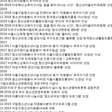
2019 청소년자원봉사 우수터전 선정
03
2019 마포혁신교육지구사업 ‘꿈을 찾아 떠나는 시간’, ‘청소년마을자치위원회’ 선
2018
12
2018 서울구립청소년시설 인센티브 평가 ‘자원봉사 최우수기관’ 선정
11
2018 청소년자원봉사 우수터전 한국청소년활동진흥원 ‘이사장상’ 수상
2018 서울시 청소년동아리활동지원사업 ‘무지개’ 우수동아리 수상
04
2018 마포혁신교육지구사업 ‘꿈을 찾아 떠나는 시간’, ‘청소년마을자치위원회’ 선
2018 마포구사회복지협의회 공모사업 ‘청소년멘토링 멘to멘’ 선정
2018 서울시교육청 협력기관 특성화프로그램 ‘울타리’ 선정
01
2017 청소년프로그램 공모사업 우수프로그램 ‘울화통’ 선정 한국청소년활동진흥
2017
12
2017 서울구립청소년시설 인센티브 평가 ‘자원봉사’ 최우수기관 선정
2017 청소년수련시설 종합평가 ‘최우수등급’ 선정
11
2017 청소년자원봉사 우수터전 서울시청소년활동진흥센터 ‘소장상’ 수상
06
2017 교육기부 진로체험기관 인증기관 선정 – 교육부장관
2017 마포혁신교육지구사업 청소년마을자치위원회 ‘사각지대’ 선정
03
2017 여성가족부 공모사업 참여분야 ‘울화통’ 선정
2016
12
2016 서울구립청소년시설 인센티브 평가 ‘자원봉사’ 최우수기관 선정
11
2016 청소년자원봉사 우수터전 서울시활동진흥센터 ‘소장상’ 수상
구립도화청소년문화의집 개관 3주년 기념식
2016 마포구 청소년자원봉사 실태조사 실시 및 청소년원탁토론회 공동주관
08
2016 전국 우수 청소년운영위원회 ‘도화지’ 선정
05
2016 아름다운가게 나눔사업 ‘청소년국보기행단 프로그램’ 선정
2015
12
2015 구립청소년시설 자원봉사분야 우수프로그램 선정
11
2015 마포구청소년자원봉사대회 개최