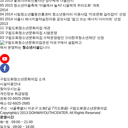
10
2015 꽃보다어르신봉사단 장수떡국 나눔잔치
05
2015 청소년마을축제 ‘마을에서 놀자! 시끌벅적 우리도화’ 개최
2014
04
2014 시립청소년활동진흥센터 청소년동아리 지원사업 ‘마포문화 길라잡이’ 선정
03
2014 서울시 에너지절약실천자원 공모사업 ‘알고 쓰는 에너지 다이어트’ 선정
2013
11
구립도화청소년문화의집 개관
10
구립도화청소년문화의집 시범운영
03
구립도화청소년문화의집 수탁운영법인 ‘(사)한국청소년재단’ 선정
은
마포구에서 설립하고
에서 운영하는
청소년시설
입니다.
구립도화청소년문화의집
소개
시설이용안내
찾아오시는길
개인정보 취급방침
전화 02-6925-2684
팩스 02-6925-2685
주소 : 서울특별시 마포구 도화2길 77(도화동) 구립도화청소년문화의집
Copyright(c) 2013 DOHWAYOUTHCENTER. All Rights Reserved.
운영시간
화~토 : 09:00 ~ 21:00
일요일 : 09:00 ~ 18:00