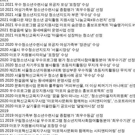
2021
11
2021 우수 청소년수련시설 유공자 포상 '표창장' 수상
10
2021 여성가족부 청소년수련시설 종합평가 ‘최우수등급’ 선정
05
2021 서울 청소년지도자상 청소년지도자 부문 ‘우수상’ 수상
2021 아름다운 재단 청소년 공익활동 지원사업 '나눔교육x유스펀치' 선정
04
2021 우수프로그램 공모지원사업 마포의 숨은명소 홍보프로젝트 '마슐랭가이드 in
2021 한걸음에 닿는 동네배움터 운영사업 선정
02
2021 마포혁신교육지구사업 '마을에서 성장하는 청소년' 선정
2020
12
2020 우수청소년수련시설 유공자 여성가족부 ‘장관상’ 수상
2020 서울시 우수청소년지도자 ‘서울시장상’ 수상
2020 마포구 자원봉사자의날 ‘표창장’ 수상
2020 구립청소년시설 우수프로그램 평가 청소년역사참여활동분야 ‘최우수기관’ 선정
11
2020 청소년 자기주도형 봉사활동 ‘초등자치활동단 무지개 우수상’ 수상
2020 제21회 서울청소년자원봉사대회 영상부문 우수작품 ‘초등자치활동단 무지개’ 
06
2020 서울형혁신교육지구 청소년 활동사례 공모 ‘우수상’ 수상
05
2020 한걸음에 닿는 동네배움터 운영사업 선정
04
2020 문화지원사업 문화와 룰루랄라 ‘커피부산물, 더 이상 찌꺼기가 아니에요’ 선
2020 우수프로그램 공모지원사업 ‘마포의 숨은명소 홍보프로젝트’ 선정
03
2020 마포혁신교육지구사업 ‘꿈을 찾아 떠나는 시간’, ‘청소년마을자치위원회’ 선
2020 마포혁신교육지구사업 ‘마포역사문화와 함께하는 시티엔티어링’, ‘스포트라이트
02
2020 마포구 살기좋은 마을만들기 공모사업 ‘달빛야시장’ 선정
2019
12
2019 여성가족부 청소년수련시설 종합평가 ‘최우수등급’ 선정
11
2019 구립청소년시설 우수프로그램 청소년지역사회참여활동분야 ‘최우수기관’ 
2019 마포구 자원봉사자의날 표창장 수상
05
2019 마포혁신교육지구사업 ‘마포역사문화와 함께하는 시티엔티어링’ 선정